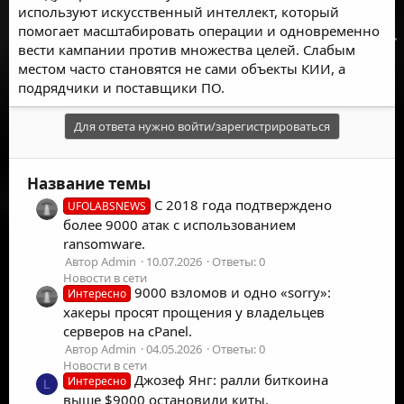
используют искусственный интеллект, который
помогает масштабировать операции и одновременно
вести кампании против множества целей. Слабым
местом часто становятся не сами объекты КИИ, а
подрядчики и поставщики ПО.
Для ответа нужно войти/зарегистрироваться
Название темы
С 2018 года подтверждено
UFOLABSNEWS
более 9000 атак с использованием
ransomware.
Автор Admin
10.07.2026
Ответы: 0
Новости в сети
9000 взломов и одно «sorry»:
Интересно
хакеры просят прощения у владельцев
серверов на cPanel.
Автор Admin
04.05.2026
Ответы: 0
Новости в сети
Джозеф Янг: ралли биткоина
Интересно
L
выше $9000 остановили киты,