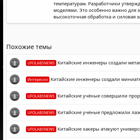
температурам. Разработчики утвержд
моделями. Это особенно важно для 
высокоточная обработка и силовая э
Похожие темы
Китайские инженеры создали мета
UFOLABSNEWS
Китайские инженеры создали миниатю
Интересно
Китайские учёные совершили проры
UFOLABSNEWS
Китайские учёные предложили лазе
UFOLABSNEWS
Китайские хакеры атакуют универси
UFOLABSNEWS