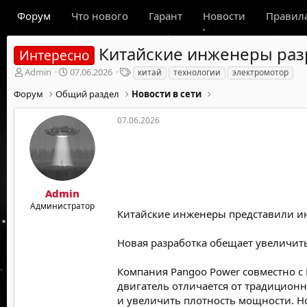
Форум
Что нового
Гарант
Новости
Правил
Китайские инженеры разр
Интересно
А
Д
Т
Admin
07.06.2026
китай
технологии
электромотор
в
а
е
Форум
Общий раздел
Новости в сети
т
т
г
о
а
и
р
н
07.06.2026
т
а
е
ч
м
а
ы
л
а
Admin
Администратор
Китайские инженеры представили и
Новая разработка обещает увеличит
Компания Pangoo Power совместно с
двигатель отличается от традицион
и увеличить плотность мощности. Н