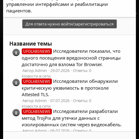
управлении интерфейсами и реабилитации
пациентов.
Для ответа нужно войти/зарегистрироваться
Название темы
Исследователи показали, что
UFOLABSNEWS
одного посещения вредоносной страницы
достаточно для взлома Tor Browser.
Автор Admin
29.07.2026
Ответы: 0
Новости в сети
Исследователи обнаружили
UFOLABSNEWS
критическую уязвимость в протоколе
Attested TLS.
Автор Admin
07.07.2026
Ответы: 0
Новости в сети
Исследователи разработали
UFOLABSNEWS
метод TrojPix для утечки данных с
изолированных систем через видеокабель.
Автор Admin
06.07.2026
Ответы: 0
Новости в сети