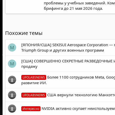
проблемы у учебных заведений. Коми
брифинга до 21 мая 2026 года.
Похожие темы
[ЯПОНИЯ/США] SEKISUI Aerospace Corporation — п
M
Triumph Group и других военных программ
[США] СОВЕРШЕННО СЕКРЕТНЫЕ РАЗВЕДОЧНЫЕ И В
M
продажу
Более 1100 сотрудников Meta, Goog
UFOLABSNEWS
развитие ИИ.
США вернули технологию Манхэтте
UFOLABSNEWS
NVIDIA активно скупает неиспользуем
Интересно