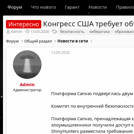
Форум
Что нового
Гарант
Новости
Правил
Конгресс США требует об
Интересно
А
Д
Т
Admin
13.05.2026
безопасность
кибератака
образован
в
а
е
Форум
Общий раздел
Новости в сети
т
т
г
о
а
и
р
н
13.05.2026
т
а
е
ч
м
а
ы
л
а
Admin
Администратор
Платформа Canvas подверглась двум 
Комитет по внутренней безопасности
Платформа Canvas, принадлежащая ком
злоумышленники получили доступ к 
ShinyHunters разместила требования