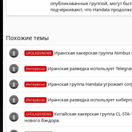
опубликованные группой, могут быт
подчёркивают, что Handala продолжи
Похожие темы
Иранская хакерская группа Nimbus 
UFOLABSNEWS
Иранская разведка использует Telegr
Интересно
Иранская группа Handala угрожает сот
Интересно
Иранская разведка использует киберп
Интересно
Китайская хакерская группа CL-ST
UFOLABSNEWS
нового бэкдора.