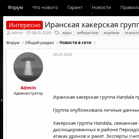
Форум
Что нового
Гарант
Новости
Правил
Иранская хакерская груп
Интересно
А
Д
Т
Admin
08.05.2026
иран
кибератаки
морпехи
психол
в
а
е
Форум
Общий раздел
Новости в сети
т
т
г
о
а
и
р
н
08.05.2026
т
а
е
ч
м
а
ы
л
а
Admin
Администратор
Иранская хакерская группа Handala 
Группа опубликовала личные данные
Хакерская группа Handala, связанна
дислоцированных в районе Персидск
атаках дронов и ракет. Эксперты сч