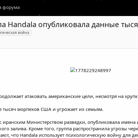
а форума
па Handala опубликовала данные тыс
огическая война
продолжает атаковать американские цели, несмотря на хру
 тысяч морпехов США и угрожает их семьям.
я с иранским Министерством разведки, опубликовала имена
ого залива. Кроме того, группа распространила угрозы че
итают, что Handala использует психологическую войну для 