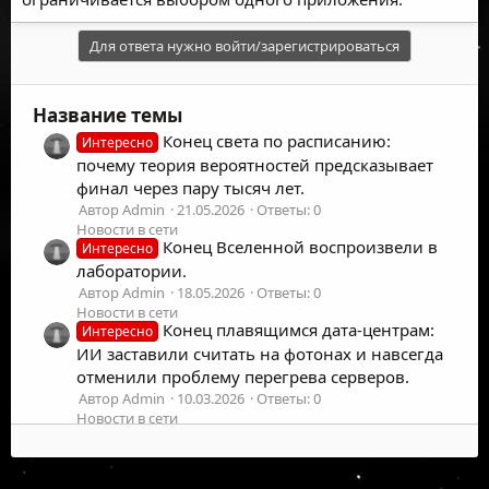
Для ответа нужно войти/зарегистрироваться
Название темы
Конец света по расписанию:
Интересно
почему теория вероятностей предсказывает
финал через пару тысяч лет.
Автор Admin
21.05.2026
Ответы: 0
Новости в сети
Конец Вселенной воспроизвели в
Интересно
лаборатории.
Автор Admin
18.05.2026
Ответы: 0
Новости в сети
Конец плавящимся дата-центрам:
Интересно
ИИ заставили считать на фотонах и навсегда
отменили проблему перегрева серверов.
Автор Admin
10.03.2026
Ответы: 0
Новости в сети
Конец Medusa: история "успеха" российской
троицы от госсетей до СИЗО
Автор Support81
31.10.2025
Ответы: 1