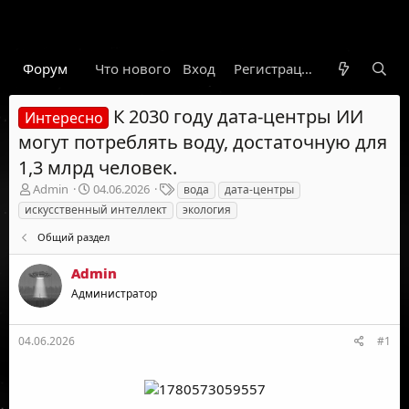
Форум
Что нового
Вход
Гарант
Новости
Регистрация
Правил
К 2030 году дата-центры ИИ
Интересно
могут потреблять воду, достаточную для
1,3 млрд человек.
А
Д
Т
Admin
04.06.2026
вода
дата-центры
в
а
е
искусственный интеллект
экология
т
т
г
о
а
и
Общий раздел
р
н
т
а
Admin
е
ч
Администратор
м
а
ы
л
а
04.06.2026
#1