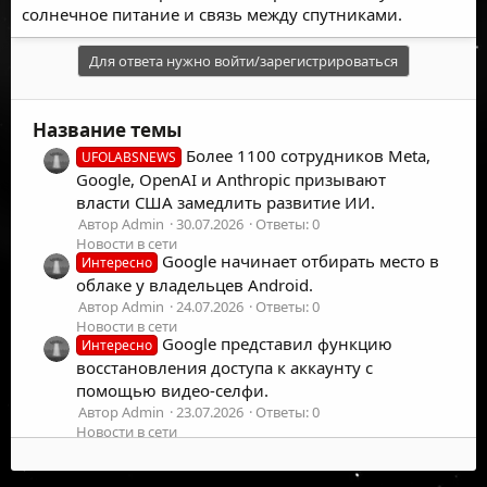
солнечное питание и связь между спутниками.
Для ответа нужно войти/зарегистрироваться
Название темы
Более 1100 сотрудников Meta,
UFOLABSNEWS
Google, OpenAI и Anthropic призывают
власти США замедлить развитие ИИ.
Автор Admin
30.07.2026
Ответы: 0
Новости в сети
Google начинает отбирать место в
Интересно
облаке у владельцев Android.
Автор Admin
24.07.2026
Ответы: 0
Новости в сети
Google представил функцию
Интересно
восстановления доступа к аккаунту с
помощью видео-селфи.
Автор Admin
23.07.2026
Ответы: 0
Новости в сети
Русскоязычный хакер
Интересно
использовал Google Gemini для управления