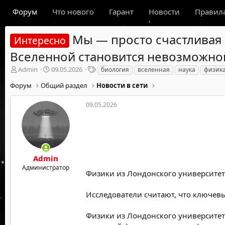
Форум
Что нового
Гарант
Новости
Правил
Мы — просто счастливая 
Интересно
Вселенной становится невозможно
А
Д
Т
Admin
09.05.2026
биология
вселенная
наука
физик
в
а
е
Форум
Общий раздел
Новости в сети
т
т
г
о
а
и
р
н
09.05.2026
т
а
е
ч
м
а
ы
л
а
Admin
Администратор
Физики из Лондонского университе
Исследователи считают, что ключевы
Физики из Лондонского университет