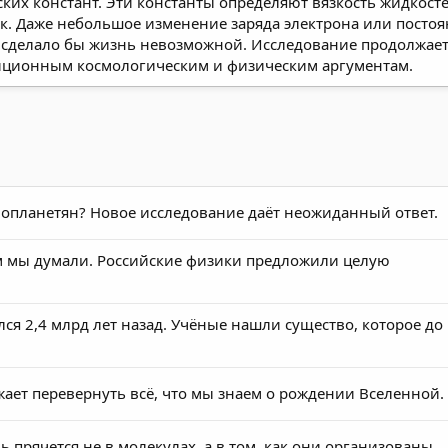
х констант. Эти константы определяют вязкость жидкостей
. Даже небольшое изменение заряда электрона или постоя
 сделало бы жизнь невозможной. Исследование продолжает
диционным космологическим и физическим аргументам.
опланетян? Новое исследование даёт неожиданный ответ.
ем мы думали. Российские физики предложили целую
я 2,4 млрд лет назад. Учёные нашли существо, которое до
жает перевернуть всё, что мы знаем о рождении Вселенной.
прячется не в молекулах, а в том, как они организованы.