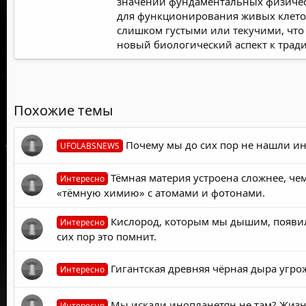
значений фундаментальных физически
для функционирования живых клеток
слишком густыми или текучими, что
новый биологический аспект к тра
Похожие темы
Почему мы до сих пор не нашли ин
UFOLABSNEWS
Тёмная материя устроена сложнее, ч
Интересно
«тёмную химию» с атомами и фотонами.
Кислород, которым мы дышим, появилс
Интересно
сих пор это помнит.
Гигантская древняя чёрная дыра угро
Интересно
Мы искали инопланетян не там? Жизнь 
Интересно