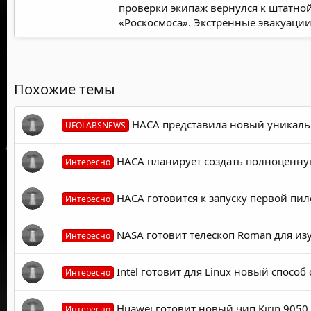
проверки экипаж вернулся к штатной
«Роскосмоса». Экстренные эвакуации 
Похожие темы
НАСА представила новый уникаль
UFOLABSNEWS
НАСА планирует создать полноценную 
Интересно
НАСА готовится к запуску первой пил
Интересно
NASA готовит телескоп Roman для из
Интересно
Intel готовит для Linux новый спосо
Интересно
Huawei готовит новый чип Kirin 9050
Интересно