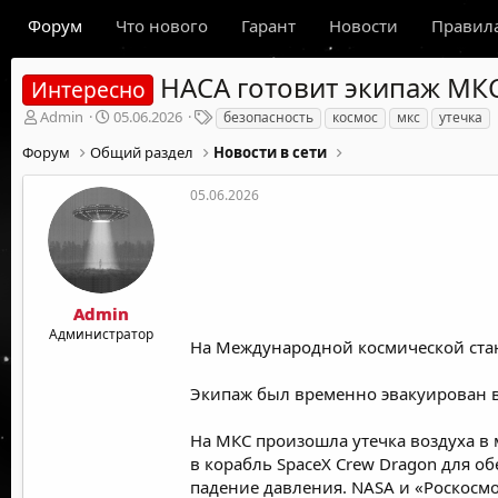
Форум
Что нового
Гарант
Новости
Правил
НАСА готовит экипаж МКС
Интересно
А
Д
Т
Admin
05.06.2026
безопасность
космос
мкс
утечка
в
а
е
Форум
Общий раздел
Новости в сети
т
т
г
о
а
и
р
н
05.06.2026
т
а
е
ч
м
а
ы
л
а
Admin
Администратор
На Международной космической стан
Экипаж был временно эвакуирован в 
На МКС произошла утечка воздуха в
в корабль SpaceX Crew Dragon для о
падение давления. NASA и «Роскосм