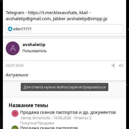
Telegram -
https://t.me/Alexavshale
, Mail -
avshaletip@gmail.com
, Jabber
avshaletip@xmpp.jp
Р
eden77777
е
а
к
avshaletip
A
ц
Пользователь
и
и
:
23.07.2026
#2
Актуально
Для ответа нужно войти/зарегистрироваться
Название темы
Продажа сканов паспортов и др. документов
D
Автор dimentofa
10.06.2026
Ответы: 2
Покупка/Продажа
Продажа сканов паспортов