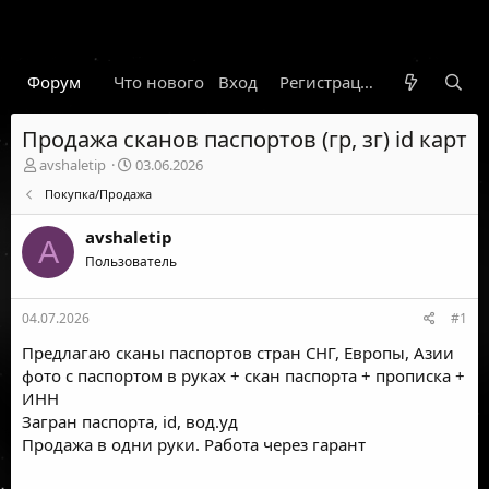
Форум
Что нового
Вход
Гарант
Новости
Регистрация
Правил
Продажа сканов паспортов (гр, зг) id карт
А
Д
avshaletip
03.06.2026
в
а
Покупка/Продажа
т
т
о
а
avshaletip
р
н
A
т
Пользователь
а
е
ч
м
а
04.07.2026
#1
ы
л
а
Предлагаю сканы паспортов стран СНГ, Европы, Азии
фото с паспортом в руках + скан паспорта + прописка +
ИНН
Загран паспорта, id, вод.уд
Продажа в одни руки. Работа через гарант