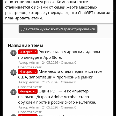
о потенциальных угрозах. Компания также
сталкивается с исками от семей жертв массовых
расстрелов, которые утверждают, что ChatGPT помогал
планировать атаки.
Для ответа нужно войти/зарегистрироваться
Название темы
Россия стала мировым лидером
Интересно
по цензуре в App Store.
Автор Admin
24.05.2026
Ответы: 0
Новости в сети
Миннесота стала первым штатом
Интересно
США, запретившим прогнозные рынки.
Автор Admin
24.05.2026
Ответы: 0
Новости в сети
Один PDF — и компьютер
Интересно
взломан. Дыра в Adobe Acrobat стала
оружием против российского нефтегаза.
Автор Admin
24.05.2026
Ответы: 0
Новости в сети