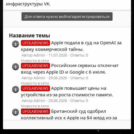
инфраструктуры VK.
Для ответа нужно войти/зарегистрироваться
Название темы
Apple подала в суд на OpenAI за
UFOLABSNEWS
кражу коммерческой тайны.
Автор Admin
11.07.2026
Ответы: 0
Новости в сети
Российские сервисы отключат
UFOLABSNEWS
вход через Apple ID и Google с 6 июля.
Автор Admin
29.06.2026
Ответы: 0
Новости в сети
Apple повышает цены на
UFOLABSNEWS
устройства из-за роста стоимости памяти.
Автор Admin
29.06.2026
Ответы: 0
Новости в сети
Британский суд одобрил
UFOLABSNEWS
коллективный иск к Apple на $4 млрд из-за
iCloud.
Автор Admin
24.06.2026
Ответы: 0