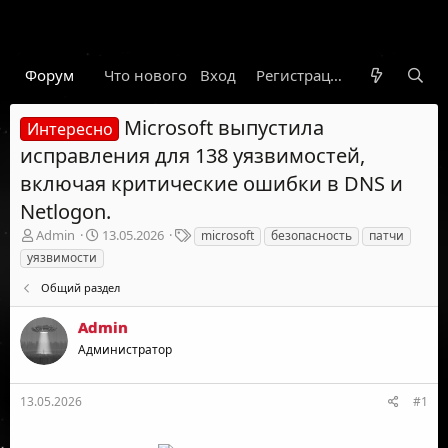
Форум
Что нового
Вход
Гарант
Новости
Регистрация
Правил
Microsoft выпустила
Интересно
исправления для 138 уязвимостей,
включая критические ошибки в DNS и
Netlogon.
А
Д
Т
Admin
13.05.2026
microsoft
безопасность
патчи
в
а
е
уязвимости
т
т
г
о
а
и
Общий раздел
р
н
т
а
Admin
е
ч
Администратор
м
а
ы
л
а
13.05.2026
#1