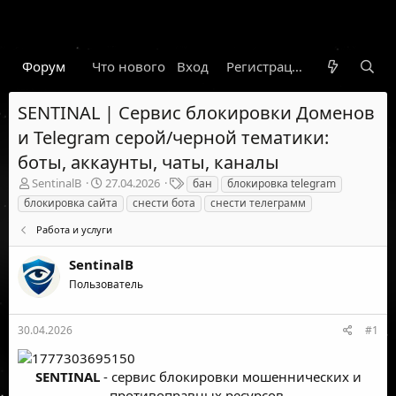
Форум
Что нового
Вход
Гарант
Новости
Регистрация
Правил
SENTINAL | Сервис блокировки Доменов
и Telegram серой/черной тематики:
боты, аккаунты, чаты, каналы
А
Д
Т
SentinalB
27.04.2026
бан
блокировка telegram
в
а
е
блокировка сайта
снести бота
снести телеграмм
т
т
г
о
а
и
Работа и услуги
р
н
т
а
SentinalB
е
ч
Пользователь
м
а
ы
л
а
30.04.2026
#1
SENTINAL
- сервис блокировки мошеннических и
противоправных ресурсов.