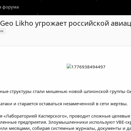
а форума
Geo Likho угрожает российской авиац
аж
ные структуры стали мишенью новой шпионской группы Ge
атаки и старается оставаться незамеченной в сети жертвы.
ая «Лабораторией Касперского», проводит сложные целевые
шленные предприятия. Злоумышленники используют VBE-с
и или месяцами, собирая системные журналы, документы и д