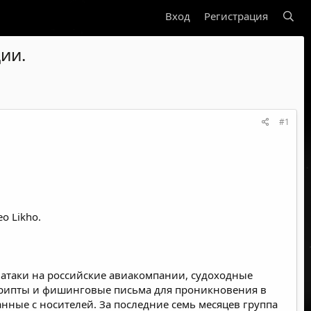
Вход
Регистрация
ии.
#1
o Likho.
 атаки на российские авиакомпании, судоходные
крипты и фишинговые письма для проникновения в
анные с носителей. За последние семь месяцев группа