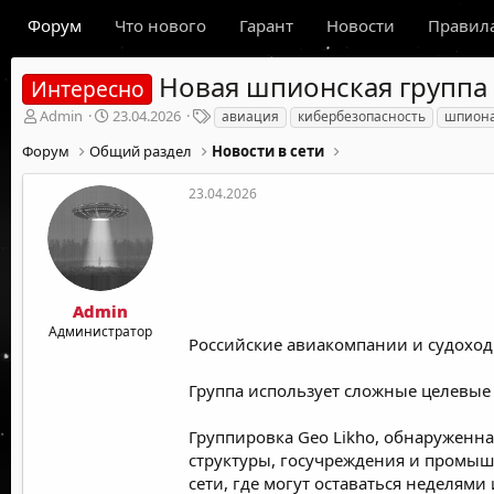
Форум
Что нового
Гарант
Новости
Правил
Новая шпионская группа 
Интересно
А
Д
Т
Admin
23.04.2026
авиация
кибербезопасность
шпион
в
а
е
Форум
Общий раздел
Новости в сети
т
т
г
о
а
и
р
н
23.04.2026
т
а
е
ч
м
а
ы
л
а
Admin
Администратор
Российские авиакомпании и судоход
Группа использует сложные целевые 
Группировка Geo Likho, обнаруженн
структуры, госучреждения и промы
сети, где могут оставаться неделям