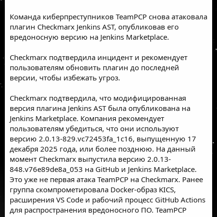
Команда киберпреступников TeamPCP снова атаковала
плагин Checkmarx Jenkins AST, опубликовав его
вредоносную версию на Jenkins Marketplace.
Checkmarx подтвердила инцидент и рекомендует
пользователям обновить плагин до последней
версии, чтобы избежать угроз.
Checkmarx подтвердила, что модифицированная
версия плагина Jenkins AST была опубликована на
Jenkins Marketplace. Компания рекомендует
пользователям убедиться, что они используют
версию 2.0.13-829.vc72453fa_1c16, выпущенную 17
декабря 2025 года, или более позднюю. На данный
момент Checkmarx выпустила версию 2.0.13-
848.v76e89de8a_053 на GitHub и Jenkins Marketplace.
Это уже не первая атака TeamPCP на Checkmarx. Ранее
группа скомпрометировала Docker-образ KICS,
расширения VS Code и рабочий процесс GitHub Actions
для распространения вредоносного ПО. TeamPCP