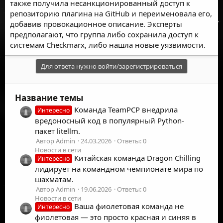
также получила несанкционированный доступ к
репозиторию плагина на GitHub и переименовала его,
добавив провокационное описание. Эксперты
предполагают, что группа либо сохранила доступ к
системам Checkmarx, либо нашла новые уязвимости.
Для ответа нужно войти/зарегистрироваться
Название темы
Команда TeamPCP внедрила
Интересно
вредоносный код в популярный Python-
пакет litellm.
Автор Admin
24.03.2026
Ответы: 0
Новости в сети
Китайская команда Dragon Chilling
Интересно
лидирует на командном чемпионате мира по
шахматам.
Автор Admin
19.06.2026
Ответы: 0
Новости в сети
Ваша фиолетовая команда не
Интересно
фиолетовая — это просто красная и синяя в