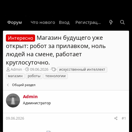
Форум
Что нового
Вход
Гарант
Новости
Регистрация
Правил
Магазин будущего уже
Интересно
открыт: робот за прилавком, ноль
людей на смене, работает
круглосуточно.
А
Д
Т
Admin
09.06.2026
искусственный интеллект
в
а
е
магазин
роботы
технологии
т
т
г
о
а
и
Общий раздел
р
н
т
а
Admin
е
ч
Администратор
м
а
ы
л
а
09.06.2026
#1