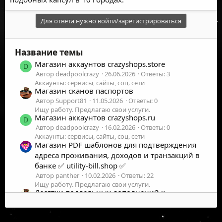
Для ответа нужно войти/зарегистрироваться
Название темы
Магазин аккаунтов crazyshops.store
D
Автор deadpoolcrazy
26.06.2026
Ответы: 3
Аккаунты: сервисы, сайты, соц. сети
Магазин сканов паспортов
Автор Support81
11.05.2026
Ответы: 0
Ищу работу. Предлагаю свои услуги.
Магазин аккаунтов crazyshops.ru
D
Автор deadpoolcrazy
16.02.2026
Ответы: 0
Аккаунты: сервисы, сайты, соц. сети
Магазин PDF шаблонов для подтверждения
адреса проживания, доходов и транзакций в
банке ✅ utility-bill.shop ✅
Автор panther
10.02.2026
Ответы: 22
Ищу работу. Предлагаю свои услуги.
Десятки поддельных дополнений к
кошелькам заполонили магазин Firefox,
чтобы выкачивать криптовалюту