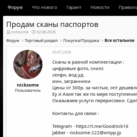
Форум
Что нового
Гарант
Новости
Правил
Продам сканы паспортов
А
Д
nicksome
02.06.2026
в
а
Форум
Торговый раздел
Покупка/Продажа
Все остальное
т
т
о
а
03.07.2026
р
н
т
а
Сканы в разной комплектации :
е
ч
цифровые фото, снилc
м
а
селфи, вод.уд.
ы
л
иин, загранники
а
nicksome
Цены от 300р. за чистые, опт дешев
Пользователь
Еу и Азия так же по мере поступления
Оказываем услуги перерисовки. Сдел
Контакты для связи :
Telegram -
https://t.me/Goodnick16
Jabber -
nicksome-222@xmpp.jp