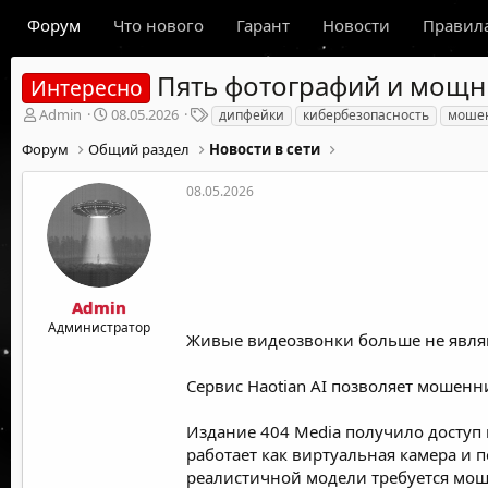
Форум
Что нового
Гарант
Новости
Правил
Пять фотографий и мощн
Интересно
А
Д
Т
Admin
08.05.2026
дипфейки
кибербезопасность
моше
в
а
е
Форум
Общий раздел
Новости в сети
т
т
г
о
а
и
р
н
08.05.2026
т
а
е
ч
м
а
ы
л
а
Admin
Администратор
Живые видеозвонки больше не являю
Сервис Haotian AI позволяет мошен
Издание 404 Media получило доступ 
работает как виртуальная камера и 
реалистичной модели требуется мощн