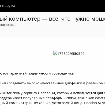
а форума
ый компьютер — всё, что нужно моше
нничество
тся гарантией подлинности собеседника.
никам создавать высококачественные дипфейки в реальном
к китайскому сервису Haotian AI, который используется дл
поддерживает популярные платформы связи, такие как WhatsA
ый компьютер и несколько фотографий лица. Haotian AI уж