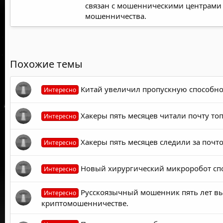
связан с мошенническими центрами 
мошенничества.
Похожие темы
Китай увеличил пропускную способнос
Интересно
Хакеры пять месяцев читали почту то
Интересно
Хакеры пять месяцев следили за почт
Интересно
Новый хирургический микроробот спо
Интересно
Русскоязычный мошенник пять лет выд
Интересно
криптомошенничестве.