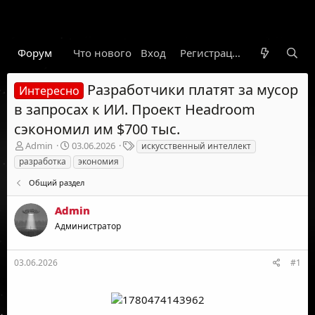
Форум
Что нового
Вход
Гарант
Новости
Регистрация
Правил
Разработчики платят за мусор
Интересно
в запросах к ИИ. Проект Headroom
сэкономил им $700 тыс.
А
Д
Т
Admin
03.06.2026
искусственный интеллект
в
а
е
разработка
экономия
т
т
г
о
а
и
Общий раздел
р
н
т
а
Admin
е
ч
Администратор
м
а
ы
л
а
03.06.2026
#1