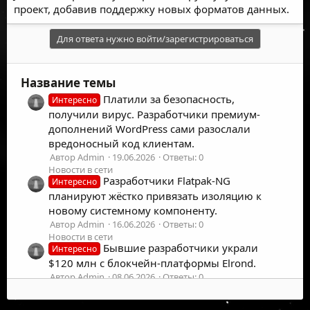
проект, добавив поддержку новых форматов данных.
Для ответа нужно войти/зарегистрироваться
Название темы
Платили за безопасность,
Интересно
получили вирус. Разработчики премиум-
дополнений WordPress сами разослали
вредоносный код клиентам.
Автор Admin
19.06.2026
Ответы: 0
Новости в сети
Разработчики Flatpak-NG
Интересно
планируют жёстко привязать изоляцию к
новому системному компоненту.
Автор Admin
16.06.2026
Ответы: 0
Новости в сети
Бывшие разработчики украли
Интересно
$120 млн с блокчейн-платформы Elrond.
Автор Admin
08.06.2026
Ответы: 0
Новости в сети
Разработчики возмущены новой
Интересно