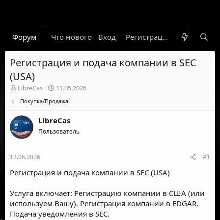
Форум
Что нового
Вход
Гарант
Новости
Регистрация
Правил
Регистрация и подача компании в SEC
(USA)
А
Д
LibreCas
11.05.2026
в
а
Покупка/Продажа
т
т
о
а
LibreCas
р
н
т
Пользователь
а
е
ч
м
а
12.06.2026
#1
ы
л
а
Регистрация и подача компании в SEC (USA)
Услуга включает: Регистрацию компании в США (или
используем Вашу). Регистрация компании в EDGAR.
Подача уведомления в SEC.