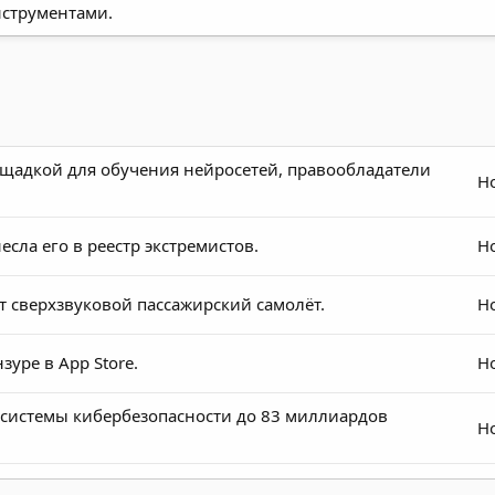
струментами.
ощадкой для обучения нейросетей, правообладатели
Но
есла его в реестр экстремистов.
Но
ит сверхзвуковой пассажирский самолёт.
Но
уре в App Store.
Но
системы кибербезопасности до 83 миллиардов
Но
я планирует окончательно отгородиться от мировой