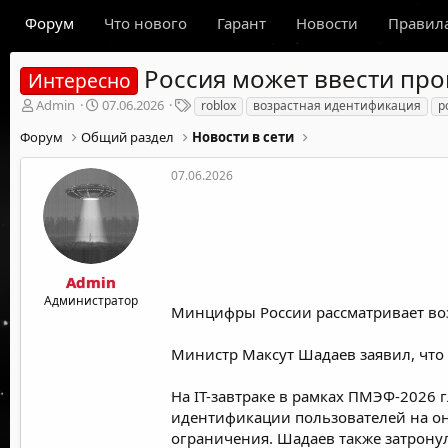
Форум
Что нового
Гарант
Новости
Правил
Россия может ввести про
Интересно
А
Д
Т
Admin
07.06.2026
roblox
возрастная идентификация
р
в
а
е
Форум
Общий раздел
Новости в сети
т
т
г
о
а
и
р
н
07.06.2026
т
а
е
ч
м
а
ы
л
а
Admin
Администратор
Минцифры России рассматривает во
Министр Максут Шадаев заявил, что
На IT-завтраке в рамках ПМЭФ-2026
идентификации пользователей на он
ограничения. Шадаев также затрону