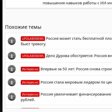
повышения навыков работы с ИИ-ин
Похожие темы
Россия может стать бесплатной пл
UFOLABSNEWS
бьют тревогу.
Дело Дурова обостряется: Россия вн
UFOLABSNEWS
Впервые за 50 лет: Россия снова стро
Интересно
Россия стала мировым лидером по ценз
Интересно
Россия увеличивает финансирование 
Интересно
рублей.
Остров Рунет за триллион. Как Росси
Интересно