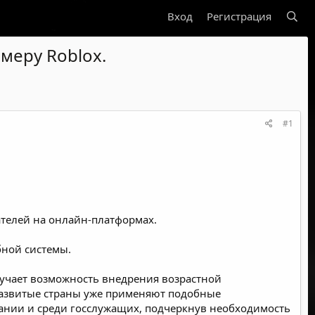
Вход
Регистрация
меру Roblox.
#1
телей на онлайн-платформах.
бной системы.
зучает возможность внедрения возрастной
развитые страны уже применяют подобные
вании и среди госслужащих, подчеркнув необходимость