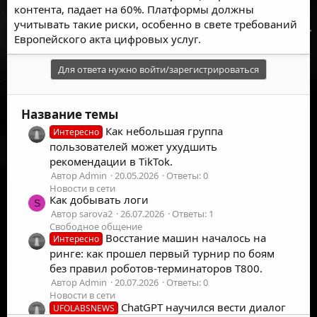
контента, падает на 60%. Платформы должны
учитывать такие риски, особенно в свете требований
Европейского акта цифровых услуг.
Для ответа нужно войти/зарегистрироваться
Название темы
Как небольшая группа
Интересно
пользователей может ухудшить
рекомендации в TikTok.
Автор Admin
20.05.2026
Ответы: 0
Новости в сети
Как добывать логи
S
Автор sarova2
26.07.2026
Ответы: 1
Свободное общение
Восстание машин началось на
Интересно
ринге: как прошел первый турнир по боям
без правил роботов-терминаторов T800.
Автор Admin
20.07.2026
Ответы: 0
Новости в сети
ChatGPT научился вести диалог
UFOLABSNEWS