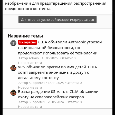
изображений для предотвращения распространения
вредоносного контента.
Для ответа нужно войти/зарегистрироваться
Название темы
США объявили Anthropic угрозой
Интересно
национальной безопасности, но
продолжают использовать её технологии.
Автор Admin
15.05.2026
Ответы: 0
Новости в сети
VPN объявили врагом во имя детей. США
хотят запретить анонимный доступ к
легальному контенту
Автор Support81
18.11.2025
Ответы: 0
Новости в сети
Вознаграждение $5 млн: в США объявили
охоту на северокорейских хакеров
Автор Support81
20.05.2024
Ответы: 0
Новости в сети
США объявили награду в $10 млн за