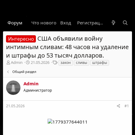
Форум
Что нового
Вход
Гарант
Новости
Регистрация
Правил
США объявили войну
Интересно
интимным сливам: 48 часов на удаление
и штрафы до 53 тысяч долларов.
А
Д
Т
Admin
21.05.2026
закон
сливы
штрафы
в
а
е
Общий раздел
т
т
г
о
а
и
Admin
р
н
т
а
Администратор
е
ч
м
а
ы
л
21.05.2026
#1
а