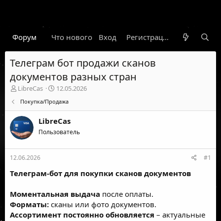
Форум
Что нового
Вход
Гарант
Новости
Регистрация
Правил
Телеграм бот продажи сканов
документов разных стран
А
Д
LibreCas
12.05.2026
в
а
Покупка/Продажа
т
т
о
а
LibreCas
р
н
т
Пользователь
а
е
ч
м
а
12.06.2026
#1
ы
л
а
Телеграм-бот
для покупки сканов документов
Моментальная выдача
после оплаты.
Форматы:
сканы или фото документов.
Ассортимент постоянно обновляется
– актуальные