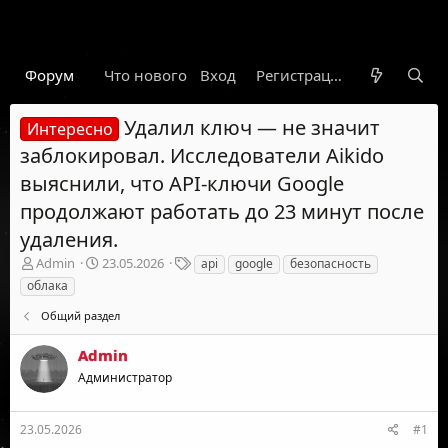
Форум
Что нового
Вход
Гарант
Новости
Регистрация
Правил
Удалил ключ — не значит
Интересно
заблокировал. Исследователи Aikido
выяснили, что API-ключи Google
продолжают работать до 23 минут после
удаления.
А
Д
Т
Admin
23.05.2026
api
google
безопасность
в
а
е
облака
т
т
г
о
а
и
Общий раздел
р
н
т
а
Admin
е
ч
Администратор
м
а
ы
л
а
23.05.2026
#1