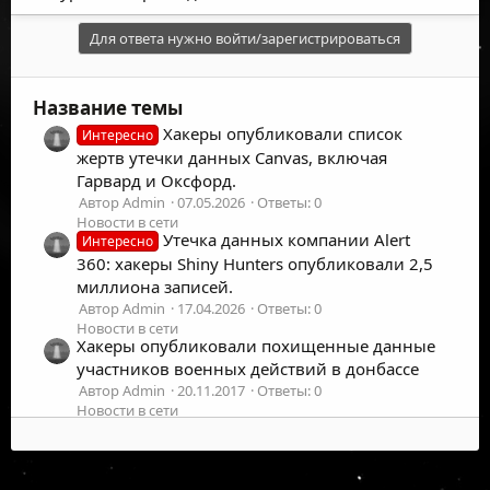
Для ответа нужно войти/зарегистрироваться
Название темы
Хакеры опубликовали список
Интересно
жертв утечки данных Canvas, включая
Гарвард и Оксфорд.
Автор Admin
07.05.2026
Ответы: 0
Новости в сети
Утечка данных компании Alert
Интересно
360: хакеры Shiny Hunters опубликовали 2,5
миллиона записей.
Автор Admin
17.04.2026
Ответы: 0
Новости в сети
Хакеры опубликовали похищенные данные
участников военных действий в донбассе
Автор Admin
20.11.2017
Ответы: 0
Новости в сети
Хакеры опубликовали инструменты для
взлома iOS, похищенные у компании
Cellebrite
©
2026
UFOLabs. Все права защищены.