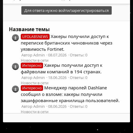
Для ответа нужно войти/зарегистрироваться
Название темы
Хакеры получили доступ к
UFOLABSNEWS
переписке британских чиновников через
уязвимость Fortinet.
Автор Admin
08.07.2026
Ответы: 0
Новости в сети
Хакеры получили доступ к
Интересно
файрволам компаний в 194 странах.
Автор Admin
18.06.2026
Ответы: 0
Новости в сети
Менеджер паролей Dashlane
Интересно
сообщил о взломе: хакеры получили
зашифрованные хранилища пользователей.
Автор Admin
08.06.2026
Ответы: 0
Новости в сети
Иранские хакеры взломали
Интересно
подрядчика израильской армии и получили
доступ к данным о военных операциях.
©
2026
UFOLabs. Все права защищены.