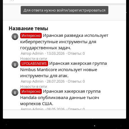
Для ответа нужно войти/зарегистрироваться
Название темы
Иранская разведка использует
Интересно
киберпреступные инструменты для
государственных задач.
Автор Admin
13.03.2026
Ответы: 0
Новости в сети
Иранская хакерская группа
UFOLABSNEWS
Nimbus Manticore использует новые
инструменты для атак.
Автор Admin
28.07.2026
Ответы: 0
Новости в сети
Иранская хакерская группа
Интересно
Handala опубликовала данные тысяч
морпехов США.
Автор Admin
08.05.2026
Ответы: 0
Новости в сети
Иранская группа Handala угрожает
Интересно
сотрудникам Lockheed Martin в Израиле.
©
2026
UFOLabs. Все права защищены.