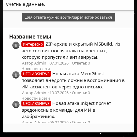
учетные данные.
Для ответа нужно войти/зарегистрироваться
Название темы
ZIP-архив и скрытый MSBuild. Из
Интересно
чего состоит новая атака на военных,
которую пропустили антивирусы.
Автор Admin
07.01.2026
Ответы: 0
Новости в сети
Новая атака MemGhost
UFOLABSNEWS
позволяет внедрять ложные воспоминания в
ИИ-ассистентов через одно письмо.
Автор Admin
13.07.2026
Ответы: 0
Новости в сети
Новая атака InkJect прячет
UFOLABSNEWS
вредоносные команды для ИИ в
изображениях.
Автор Admin
06.07.2026
Ответы: 0
Новости в сети
Новая атака BioShocking
UFOLABSNEWS