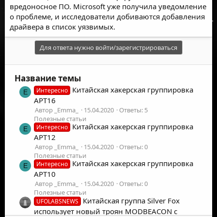
вредоносное ПО. Microsoft уже получила уведомление
о проблеме, и исследователи добиваются добавления
драйвера в список уязвимых.
Для ответа нужно войти/зарегистрироваться
Название темы
Китайская хакерская группировка
Интересно
E
APT16
Автор _Emma_
15.04.2020
Ответы: 5
Полезные статьи
Китайская хакерская группировка
Интересно
E
APT12
Автор _Emma_
15.04.2020
Ответы: 0
Полезные статьи
Китайская хакерская группировка
Интересно
E
APT10
Автор _Emma_
15.04.2020
Ответы: 0
Полезные статьи
Китайская группа Silver Fox
UFOLABSNEWS
использует новый троян MODBEACON с