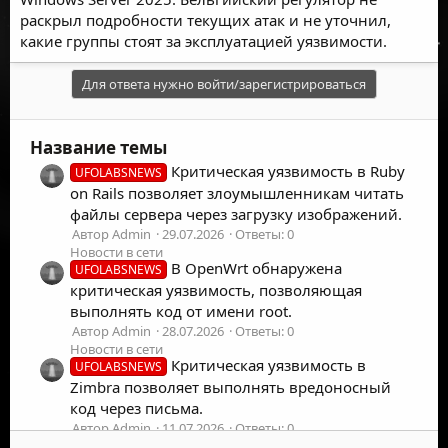
раскрыл подробности текущих атак и не уточнил,
какие группы стоят за эксплуатацией уязвимости.
Для ответа нужно войти/зарегистрироваться
Название темы
Критическая уязвимость в Ruby
UFOLABSNEWS
on Rails позволяет злоумышленникам читать
файлы сервера через загрузку изображений.
Автор Admin
29.07.2026
Ответы: 0
Новости в сети
В OpenWrt обнаружена
UFOLABSNEWS
критическая уязвимость, позволяющая
выполнять код от имени root.
Автор Admin
28.07.2026
Ответы: 0
Новости в сети
Критическая уязвимость в
UFOLABSNEWS
Zimbra позволяет выполнять вредоносный
код через письма.
Автор Admin
11.07.2026
Ответы: 0
Новости в сети