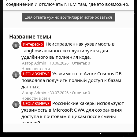
соединения и отключать NTLM там, где это возможно.
Для ответа нужно войти/зарегистрироваться
Название темы
Неисправленная уязвимость в
Интересно
Langflow активно эксплуатируется для
удалённого выполнения кода.
Автор Admin
10.06.2026
Ответы: 0
Новости в сети
Уязвимость в Azure Cosmos DB
UFOLABSNEWS
позволяла получить полный доступ к базам
данных.
Автор Admin
30.07.2026
Ответы: 0
Новости в сети
Российские хакеры используют
UFOLABSNEWS
уязвимость в Microsoft OWA для сохранения
доступа к почтовым ящикам после смены
паролей.
Автор Admin
30.07.2026
Ответы: 0
Новости в сети