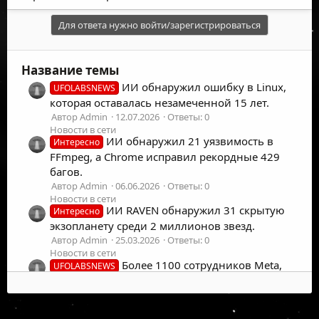
Для ответа нужно войти/зарегистрироваться
Название темы
ИИ обнаружил ошибку в Linux,
UFOLABSNEWS
которая оставалась незамеченной 15 лет.
Автор Admin
12.07.2026
Ответы: 0
Новости в сети
ИИ обнаружил 21 уязвимость в
Интересно
FFmpeg, а Chrome исправил рекордные 429
багов.
Автор Admin
06.06.2026
Ответы: 0
Новости в сети
ИИ RAVEN обнаружил 31 скрытую
Интересно
экзопланету среди 2 миллионов звезд.
Автор Admin
25.03.2026
Ответы: 0
Новости в сети
Более 1100 сотрудников Meta,
UFOLABSNEWS
Google, OpenAI и Anthropic призывают
власти США замедлить развитие ИИ.
Автор Admin
30.07.2026
Ответы: 0
©
2026
UFOLabs. Все права защищены.