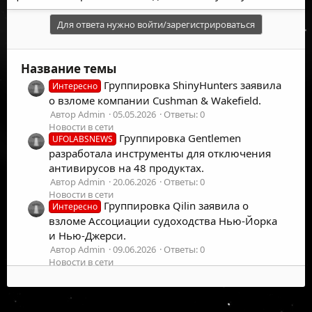
Для ответа нужно войти/зарегистрироваться
Название темы
Группировка ShinyHunters заявила
Интересно
о взломе компании Cushman & Wakefield.
Автор Admin
05.05.2026
Ответы: 0
Новости в сети
Группировка Gentlemen
UFOLABSNEWS
разработала инструменты для отключения
антивирусов на 48 продуктах.
Автор Admin
20.06.2026
Ответы: 0
Новости в сети
Группировка Qilin заявила о
Интересно
взломе Ассоциации судоходства Нью-Йорка
и Нью-Джерси.
Автор Admin
09.06.2026
Ответы: 0
Новости в сети
Группировка UNC3753 использует
Интересно
телефонные звонки и личные визиты для
кражи данных в США.
©
2026
UFOLabs. Все права защищены.