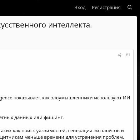
Вход
Регистрация
усственного интеллекта.
#1
lligence показывает, как злоумышленники используют ИИ
чётных данных или фишинг.
аких как поиск уязвимостей, генерация эксплойтов и
 защитникам меньше времени для устранения проблем.