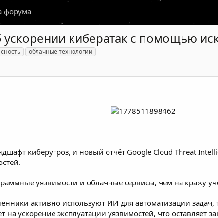
а форума
 ускорении кибератак с помощью иск
асность
облачные технологии
дшафт киберугроз, и новый отчёт Google Cloud Threat Inte
остей.
граммные уязвимости и облачные сервисы, чем на кражу у
енники активно используют ИИ для автоматизации задач, т
ает на ускорение эксплуатации уязвимостей, что оставляет