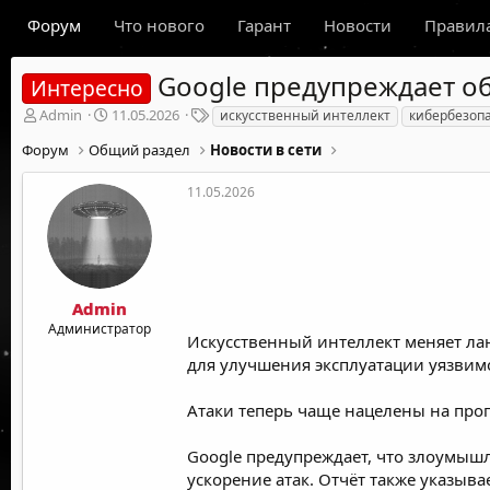
Форум
Что нового
Гарант
Новости
Правил
Google предупреждает об
Интересно
А
Д
Т
Admin
11.05.2026
искусственный интеллект
кибербезоп
в
а
е
Форум
Общий раздел
Новости в сети
т
т
г
о
а
и
р
н
11.05.2026
т
а
е
ч
м
а
ы
л
а
Admin
Администратор
Искусственный интеллект меняет лан
для улучшения эксплуатации уязвим
Атаки теперь чаще нацелены на про
Google предупреждает, что злоумышл
ускорение атак. Отчёт также указыв