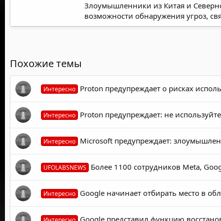
Злоумышленники из Китая и Северно
возможности обнаружения угроз, св
Похожие темы
Proton предупреждает о рисках исполь
Интересно
Proton предупреждает: не используйте
Интересно
Microsoft предупреждает: злоумышлен
Интересно
Более 1100 сотрудников Meta, Goog
UFOLABSNEWS
Google начинает отбирать место в обл
Интересно
Google представил функцию восстанов
Интересно