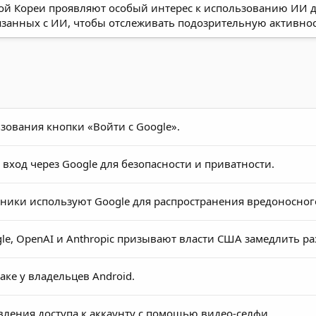
й Кореи проявляют особый интерес к использованию ИИ дл
язанных с ИИ, чтобы отслеживать подозрительную активнос
зования кнопки «Войти с Google».
 вход через Google для безопасности и приватности.
ники используют Google для распространения вредоносног
le, OpenAI и Anthropic призывают власти США замедлить р
аке у владельцев Android.
ления доступа к аккаунту с помощью видео-селфи.