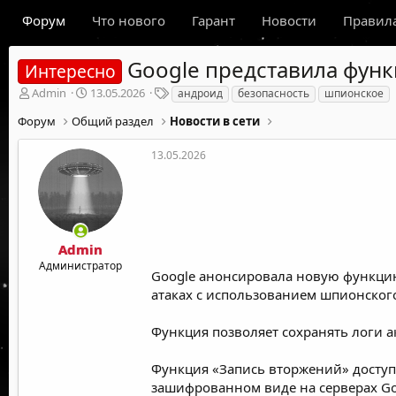
Форум
Что нового
Гарант
Новости
Правил
Google представила функ
Интересно
А
Д
Т
Admin
13.05.2026
андроид
безопасность
шпионское
в
а
е
Форум
Общий раздел
Новости в сети
т
т
г
о
а
и
р
н
13.05.2026
т
а
е
ч
м
а
ы
л
а
Admin
Администратор
Google анонсировала новую функцию
атаках с использованием шпионског
Функция позволяет сохранять логи а
Функция «Запись вторжений» доступн
зашифрованном виде на серверах Go