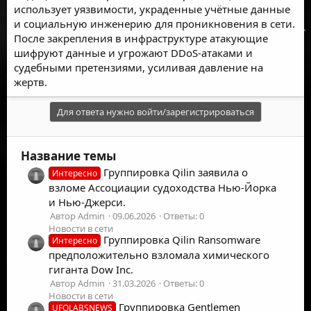
использует уязвимости, украденные учётные данные
и социальную инженерию для проникновения в сети.
После закрепления в инфраструктуре атакующие
шифруют данные и угрожают DDoS-атаками и
судебными претензиями, усиливая давление на
жертв.
Для ответа нужно войти/зарегистрироваться
Название темы
Группировка Qilin заявила о
Интересно
взломе Ассоциации судоходства Нью-Йорка
и Нью-Джерси.
Автор Admin
09.06.2026
Ответы: 0
Новости в сети
Группировка Qilin Ransomware
Интересно
предположительно взломала химического
гиганта Dow Inc.
Автор Admin
31.03.2026
Ответы: 0
Новости в сети
Группировка Gentlemen
UFOLABSNEWS