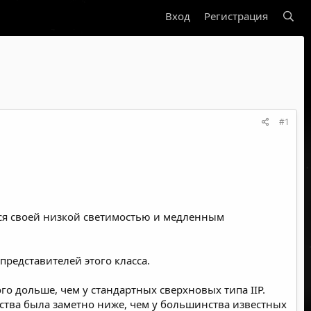
Вход
Регистрация
#1
тся своей низкой светимостью и медленным
представителей этого класса.
го дольше, чем у стандартных сверхновых типа IIP.
ства была заметно ниже, чем у большинства известных