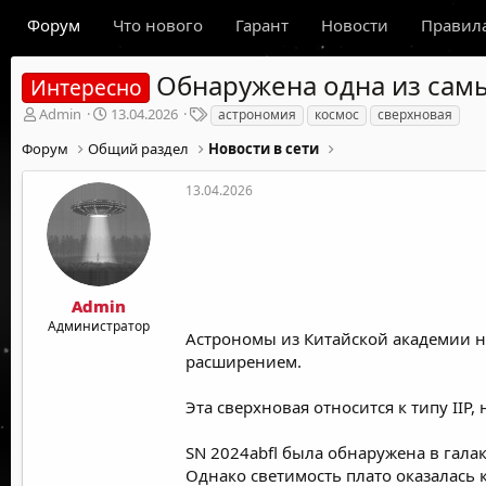
Форум
Что нового
Гарант
Новости
Правил
Обнаружена одна из самы
Интересно
А
Д
Т
Admin
13.04.2026
астрономия
космос
сверхновая
в
а
е
Форум
Общий раздел
Новости в сети
т
т
г
о
а
и
р
н
13.04.2026
т
а
е
ч
м
а
ы
л
а
Admin
Администратор
Астрономы из Китайской академии н
расширением.
Эта сверхновая относится к типу IIP
SN 2024abfl была обнаружена в галак
Однако светимость плато оказалась