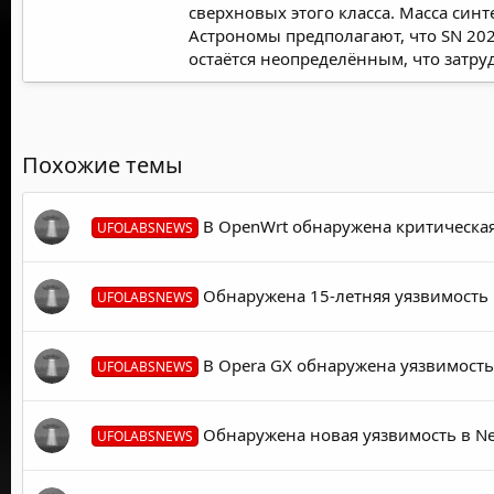
сверхновых этого класса. Масса син
Астрономы предполагают, что SN 202
остаётся неопределённым, что затр
Похожие темы
В OpenWrt обнаружена критическая
UFOLABSNEWS
Обнаружена 15-летняя уязвимость G
UFOLABSNEWS
В Opera GX обнаружена уязвимость
UFOLABSNEWS
Обнаружена новая уязвимость в Ne
UFOLABSNEWS