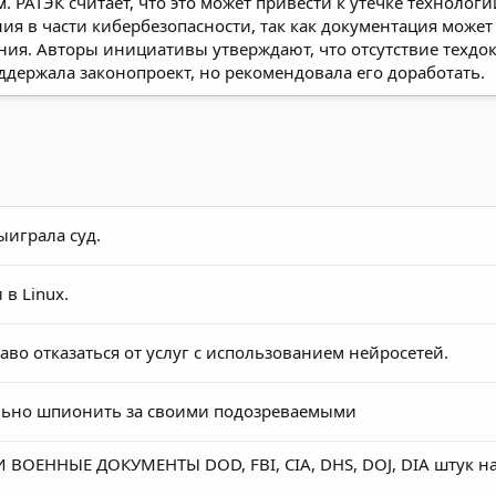
РАТЭК считает, что это может привести к утечке технологи
ния в части кибербезопасности, так как документация мо
ия. Авторы инициативы утверждают, что отсутствие техдо
ддержала законопроект, но рекомендовала его доработать.
ыиграла суд.
в Linux.
 отказаться от услуг с использованием нейросетей.
ально шпионить за своими подозреваемыми
ОЕННЫЕ ДОКУМЕНТЫ DOD, FBI, CIA, DHS, DOJ, DIA штук н