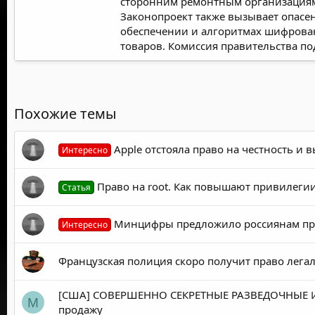
сторонним ремонтным организациям. 
Законопроект также вызывает опасе
обеспечении и алгоритмах шифрован
товаров. Комиссия правительства по
Похожие темы
Apple отстояла право на честность и в
Интересно
Право на root. Как повышают привилегии 
Статья
Минцифры предложило россиянам право
Интересно
Французская полиция скоро получит право лег
[США] СОВЕРШЕННО СЕКРЕТНЫЕ РАЗВЕДОЧНЫЕ И В
M
продажу