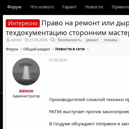
Форум
Что нового
Гарант
Новости
Правил
Право на ремонт или дыр
Интересно
техдокументацию сторонним масте
А
Д
Т
Admin
21.05.2026
безопасность
ремонт
техника
в
а
е
Форум
Общий раздел
Новости в сети
т
т
г
о
а
и
р
н
21.05.2026
т
а
е
ч
м
а
ы
л
а
Admin
Администратор
Производителей сложной техники п
РАТЭК выступает против законопроек
В Госдуме обсуждают поправки в за