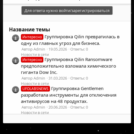
Для ответа нужно войти/зарегистрироваться
Название темы
Группировка Qilin превратилась в
Интересно
одну из главных угроз для бизнеса.
Автор Admin
19.05.2026
Ответы: 0
Новости в сети
Группировка Qilin Ransomware
Интересно
предположительно взломала химического
гиганта Dow Inc.
Автор Admin
31.03.2026
Ответы: 0
Новости в сети
Группировка Gentlemen
UFOLABSNEWS
разработала инструменты для отключения
антивирусов на 48 продуктах.
Автор Admin
20.06.2026
Ответы: 0
Новости в сети
Группировка UNC3753 использует
Интересно
телефонные звонки и личные визиты для
кражи данных в США.
©
2026
UFOLabs. Все права защищены.