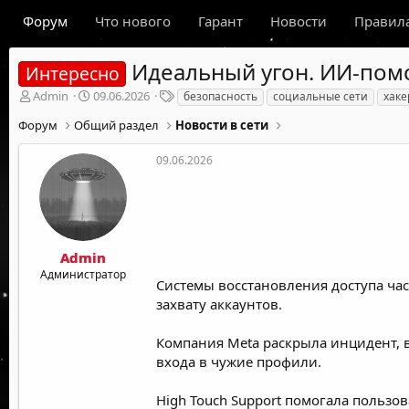
Форум
Что нового
Гарант
Новости
Правил
Идеальный угон. ИИ-пом
Интересно
А
Д
Т
Admin
09.06.2026
безопасность
социальные сети
хаке
в
а
е
Форум
Общий раздел
Новости в сети
т
т
г
о
а
и
р
н
09.06.2026
т
а
е
ч
м
а
ы
л
а
Admin
Администратор
Системы восстановления доступа час
захвату аккаунтов.
Компания Meta раскрыла инцидент, 
входа в чужие профили.
High Touch Support помогала пользов