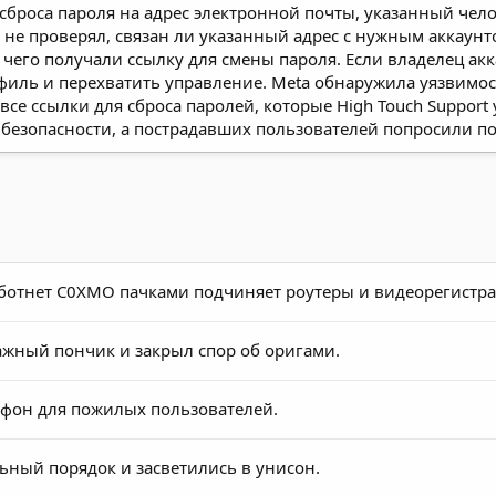
 сброса пароля на адрес электронной почты, указанный че
ис не проверял, связан ли указанный адрес с нужным акка
 чего получали ссылку для смены пароля. Если владелец а
иль и перехватить управление. Meta обнаружила уязвимост
се ссылки для сброса паролей, которые High Touch Support
безопасности, а пострадавших пользователей попросили по
отнет C0XMO пачками подчиняет роутеры и видеорегистра
жный пончик и закрыл спор об оригами.
тфон для пожилых пользователей.
ный порядок и засветились в унисон.