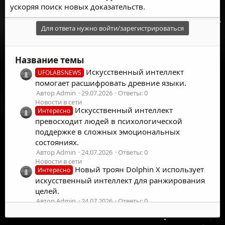
ускоряя поиск новых доказательств.
Для ответа нужно войти/зарегистрироваться
Название темы
Искусственный интеллект
UFOLABSNEWS
помогает расшифровать древние языки.
Автор Admin
29.07.2026
Ответы: 0
Новости в сети
Искусственный интеллект
Интересно
превосходит людей в психологической
поддержке в сложных эмоциональных
состояниях.
Автор Admin
24.07.2026
Ответы: 0
Новости в сети
Новый троян Dolphin X использует
Интересно
искусственный интеллект для ранжирования
целей.
Автор Admin
24.07.2026
Ответы: 0
Новости в сети
Великобритания внедрит
UFOLABSNEWS